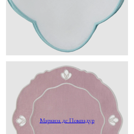
Маркиза де Помпадур