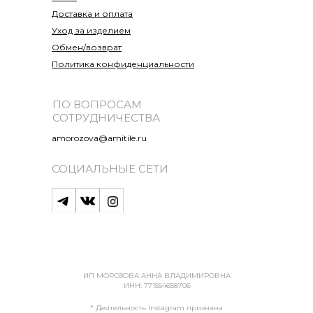
Доставка и оплата
Уход за изделием
Обмен/возврат
Политика конфиденциальности
ПО ВОПРОСАМ
СОТРУДНИЧЕСТВА
amorozova@amitile.ru
СОЦИАЛЬНЫЕ СЕТИ
ИП МОРОЗОВА АННА ВЛАДИМИРОВНА
ИНН: 771554658706
* Деятельность Instagram признана