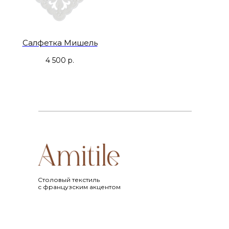
Салфетка Мишель
4 500
р.
Cтоловый текстиль
с французским акцентом