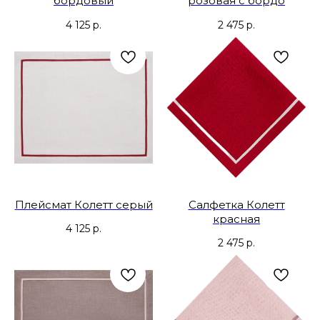
бордовый
розовая с бордо
4 125
р.
2 475
р.
Плейсмат Колетт серый
Салфетка Колетт
красная
4 125
р.
2 475
р.