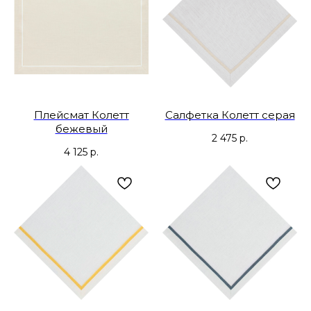
Плейсмат Колетт
Салфетка Колетт серая
бежевый
2 475
р.
4 125
р.