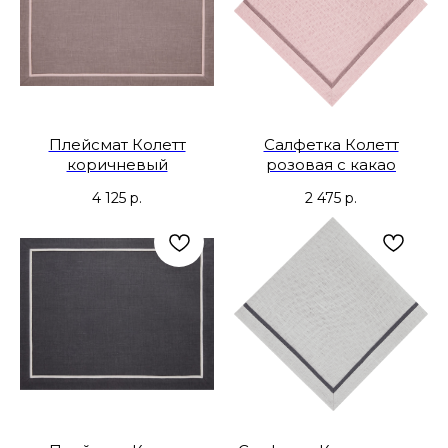
Плейсмат Колетт
Салфетка Колетт
коричневый
розовая с какао
4 125
р.
2 475
р.