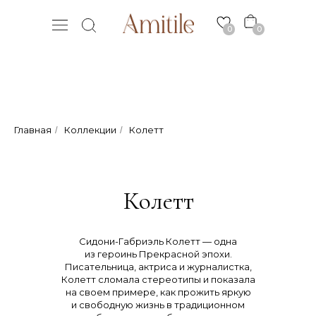
0
0
Главная
Коллекции
Колетт
/
/
Колетт
Сидони-Габриэль Колетт — одна
из героинь Прекрасной эпохи.
Писательница, актриса и журналистка,
Колетт сломала стереотипы и показала
на своем примере, как прожить яркую
и свободную жизнь в традиционном