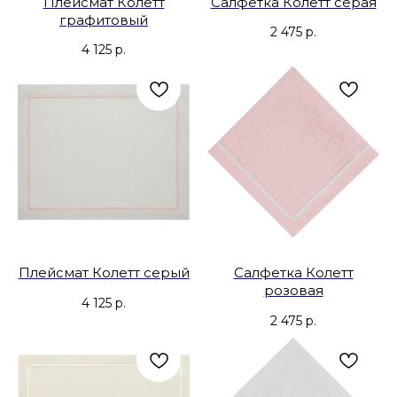
Плейсмат Колетт
Салфетка Колетт серая
графитовый
2 475
р.
4 125
р.
Плейсмат Колетт серый
Салфетка Колетт
розовая
4 125
р.
2 475
р.