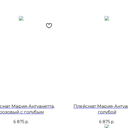
смат Мария-Антуанетта,
Плейсмат Мария-Антуан
розовый с голубым
голубой
6 875
р.
6 875
р.