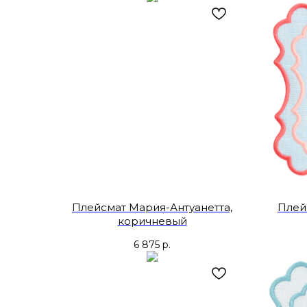
Плейсмат Мария-Антуанетта,
Плей
коричневый
6 875
р.