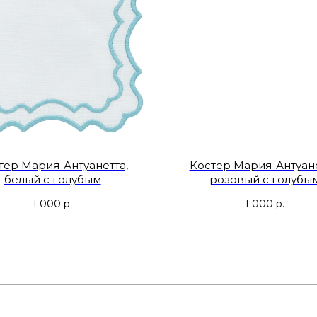
тер Мария-Антуанетта,
Костер Мария-Антуане
белый с голубым
розовый с голубы
1 000
р.
1 000
р.