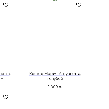
етта,
Костер Мария-Антуанетта,
ым
голубой
1 000
р.