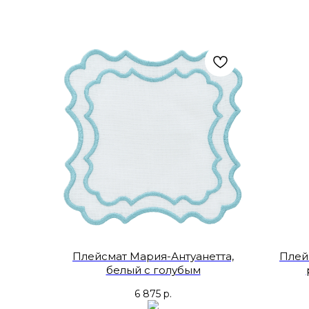
Плейсмат Мария-Антуанетта,
Плей
белый с голубым
6 875
р.