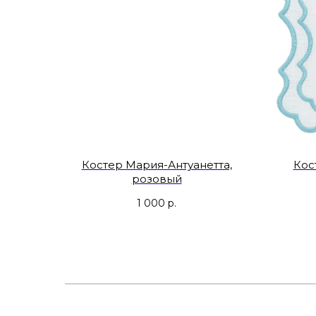
Костер Мария-Антуанетта,
Кос
розовый
1 000
р.