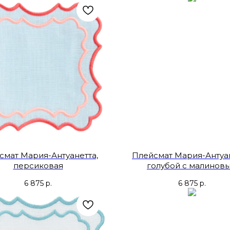
смат Мария-Антуанетта,
Плейсмат Мария-Антуан
персиковая
голубой с малинов
6 875
р.
6 875
р.