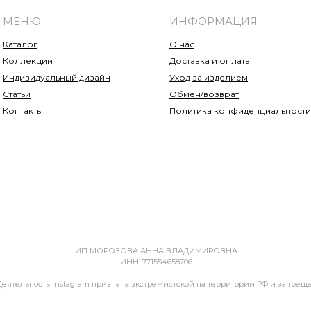
МЕНЮ
ИНФОРМАЦИЯ
Каталог
О нас
Коллекции
Доставка и оплата
Индивидуальный дизайн
Уход за изделием
Статьи
Обмен/возврат
Контакты
Политика конфиденциальности
ИП МОРОЗОВА АННА ВЛАДИМИРОВНА
ИНН: 771554658706
Деятельность Instagram признана экстремистской на территории РФ и запрещ