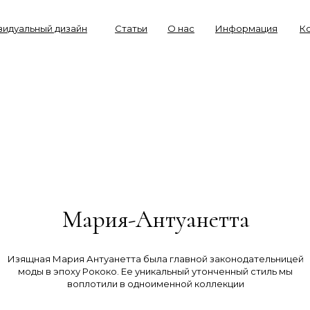
видуальный дизайн
Статьи
О нас
Информация
К
Мария-Антуанетта
P
Joséphi
Изящная Мария Антуанетта была главной законодательницей
моды в эпоху Рококо. Ее уникальный утонченный стиль мы
воплотили в одноименной коллекции