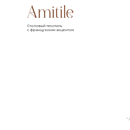
Cтоловый текстиль
с французским акцентом
* 