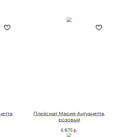
етта,
Плейсмат Мария-Антуанетта,
розовый
6 875
р.