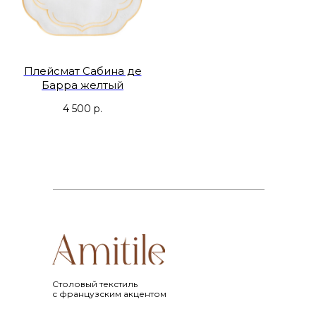
Плейсмат Сабина де
Барра желтый
4 500
р.
Cтоловый текстиль
с французским акцентом