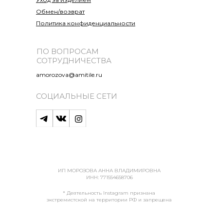
Обмен/возврат
Политика конфиденциальности
ПО ВОПРОСАМ
СОТРУДНИЧЕСТВА
amorozova@amitile.ru
СОЦИАЛЬНЫЕ СЕТИ
ИП МОРОЗОВА АННА ВЛАДИМИРОВНА
ИНН: 771554658706
* Деятельность Instagram признана
экстремистской на территории РФ и запрещена