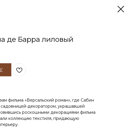
а де Барра лиловый
У
вам фильма «Версальский роман», где Сабин
й садовницей-декоратором, украшавшей
новившись роскошными декорациями фильма
дали коллекцию текстиля, придающую
терьеру.