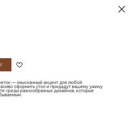
У
феток — изысканный акцент для любой
расиво оформить стол и придадут вашему ужину
те среди разнообразных дизайнов, которые
бываемым.