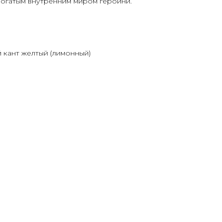
богатым внутренним миром героини.
 кант желтый (лимонный)