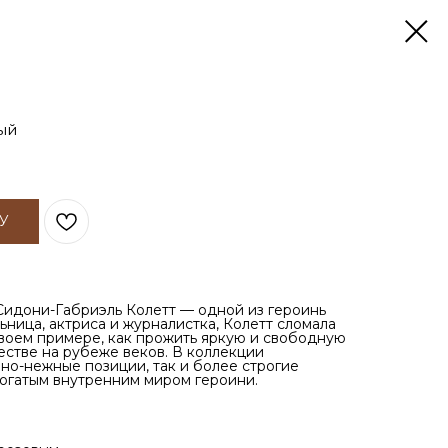
ый
У
 Сидони-Габриэль Колетт — одной из героинь
ница, актриса и журналистка, Колетт сломала
своем примере, как прожить яркую и свободную
стве на рубеже веков. В коллекции
но-нежные позиции, так и более строгие
огатым внутренним миром героини.