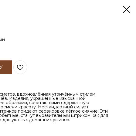
ый
У
сматов, вдохновлённая утончённым стилем
нёв. Изделия, украшенные изысканной
с её образами, сочетающими сдержанную
ремени красоту. Нестандартный силуэт
ттенков придают сервировке лёгкое сияние. Эти
мобытные, станут выразительным штрихом как для
 и для уютных домашних ужинов.