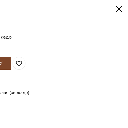
окадо
У
вая (авокадо)