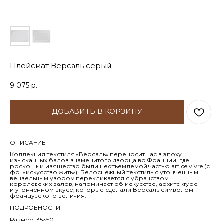
Плейсмат Версаль серый
9 075
р.
ДОБАВИТЬ В КОРЗИНУ
ОПИСАНИЕ
Коллекция текстиля «Версаль» переносит нас в эпоху
изысканных балов знаменитого дворца во Франции, где
роскошь и изящество были неотъемлемой частью art de vivre (с
фр. «искусство жить»). Белоснежный текстиль с утонченным
вензельным узором перекликается с убранством
королевских залов, напоминает об искусстве, архитектуре
и утонченном вкусе, которые сделали Версаль символом
французского величия.
ПОДРОБНОСТИ
Размер: 35×50