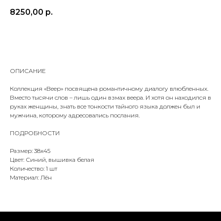
8250,00
р.
ДОБАВИТЬ В КОРЗИНУ
ОПИСАНИЕ
Коллекция «Веер» посвящена романтичному диалогу влюбленных.
Вместо тысячи слов – лишь один взмах веера. И хотя он находился в
руках женщины, знать все тонкости тайного языка должен был и
мужчина, которому адресовались послания.
ПОДРОБНОСТИ
Размер: 38х45
Цвет: Синий, вышивка белая
Количество: 1 шт
Материал: Лён