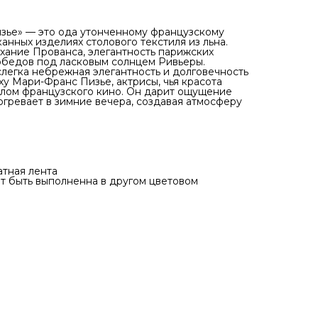
зье» — это ода утонченному французскому
анных изделиях столового текстиля из льна.
хание Прованса, элегантность парижских
обедов под ласковым солнцем Ривьеры.
слегка небрежная элегантность и долговечность
у Мари-Франс Пизье, актрисы, чья красота
олом французского кино. Он дарит ощущение
огревает в зимние вечера, создавая атмосферу
атная лента
т быть выполненна в другом цветовом