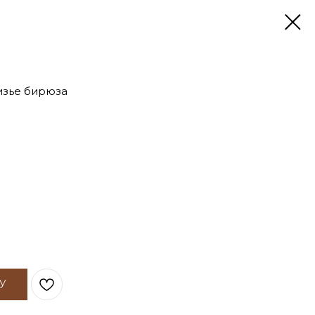
изье бирюза
У