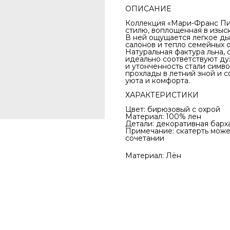
ОПИСАНИЕ
Коллекция «Мари-Франс Пи
стилю, воплощенная в изыск
В ней ощущается легкое ды
салонов и тепло семейных 
Натуральная фактура льна, 
идеально соответствуют дух
и утонченность стали симв
прохлады в летний зной и с
уюта и комфорта.
ХАРАКТЕРИСТИКИ
Цвет: бирюзовый с охрой
Материал: 100% лен
Детали: декоративная барх
Примечание: скатерть може
сочетании
Материал: Лён