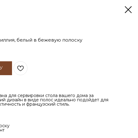
иллия, белый в бежевую полоску
У
ана для сервировки стола вашего дома за
кий дизайн в виде полос идеально подойдет для
ктичность и французский стиль.
оску
нт