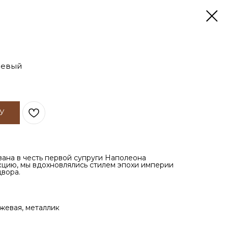
жевый
У
ана в честь первой супруги Наполеона
кцию, мы вдохновлялись стилем эпохи империи
вора.
жевая, металлик