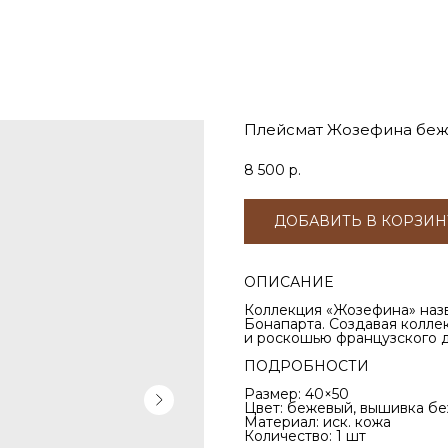
Плейсмат Жозефина бе
8 500
р.
ДОБАВИТЬ В КОРЗИН
ОПИСАНИЕ
Коллекция «Жозефина» назв
Бонапарта. Создавая колле
и роскошью французского д
ПОДРОБНОСТИ
Размер: 40×50
Цвет: бежевый, вышивка бе
Материал: иск. кожа
Количество: 1 шт