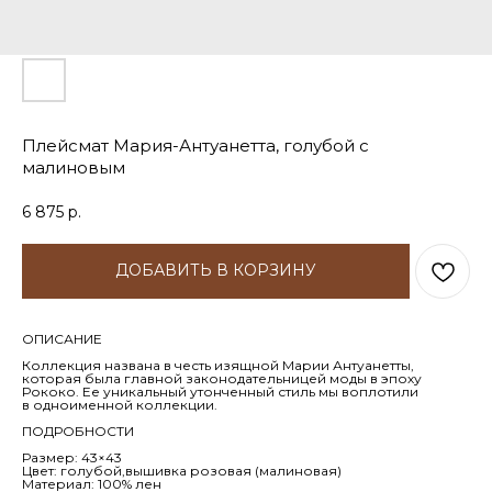
Плейсмат Мария-Антуанетта, голубой с
малиновым
6 875
р.
ДОБАВИТЬ В КОРЗИНУ
ОПИСАНИЕ
Коллекция названа в честь изящной Марии Антуанетты,
которая была главной законодательницей моды в эпоху
Рококо. Ее уникальный утонченный стиль мы воплотили
в одноименной коллекции.
ПОДРОБНОСТИ
Размер: 43×43
Цвет: голубой,вышивка розовая (малиновая)
Материал: 100% лен