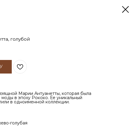
тта, голубой
У
 изящной Марии Антуанетты, которая была
 моды в эпоху Рококо. Ее уникальный
тили в одноименной коллекции.
жево-голубая