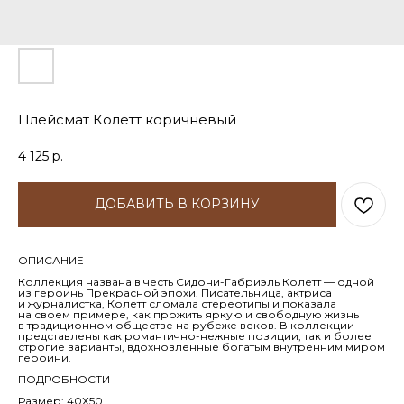
Плейсмат Колетт коричневый
4 125
р.
ДОБАВИТЬ В КОРЗИНУ
ОПИСАНИЕ
Коллекция названа в честь Сидони-Габриэль Колетт — одной
из героинь Прекрасной эпохи. Писательница, актриса
и журналистка, Колетт сломала стереотипы и показала
на своем примере, как прожить яркую и свободную жизнь
в традиционном обществе на рубеже веков. В коллекции
представлены как романтично-нежные позиции, так и более
строгие варианты, вдохновленные богатым внутренним миром
героини.
ПОДРОБНОСТИ
Размер: 40Х50