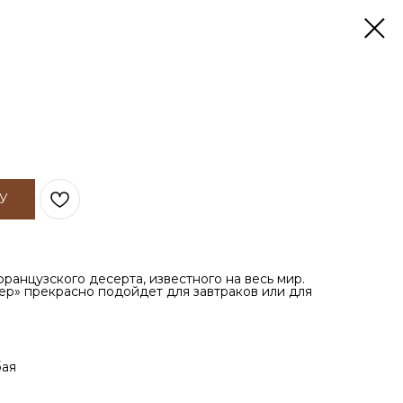
У
французского десерта, известного на весь мир.
лер» прекрасно подойдет для завтраков или для
бая