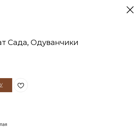
т Сада, Одуванчики
У
лая