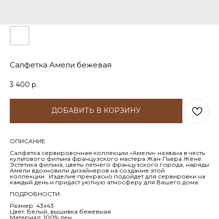
Салфетка Амели бежевая
3 400
р.
ДОБАВИТЬ В КОРЗИНУ
ОПИСАНИЕ
Салфетка сервировочная коллекции «Амели» названа в честь
культового фильма французского мастера Жан-Пьера Жёне.
Эстетика фильма, цветы летнего французского города, наряды
Амели вдохновили дизайнеров на создание этой
коллекции. Изделие прекрасно подойдет для сервировки на
каждый день и придаст уютную атмосферу для Вашего дома.
ПОДРОБНОСТИ:
Размер: 43х43
Цвет: Белый, вышивка бежевыая
Материал: 100% лен