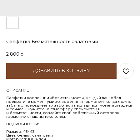
Салфетка Безмятежность салатовый
2 800
р.
ДОБАВИТЬ В КОРЗИНУ
ОПИСАНИЕ
Салфетки коллекции «Безмятежность», каждый ваш обед
превратит в момент умиротворения и гармонии, когда можно
забыть о повседневных заботах и насладиться моментом здесь
и сейчас. Окунитесь в атмосферу спокойствия
и безмятежности, создайте свой собственный островок
гармонии с нашим текстилем.
ПОДРОБНОСТИ:
Размер: 43×43
Цвет: белый, салатовый
Материал: 100% лен