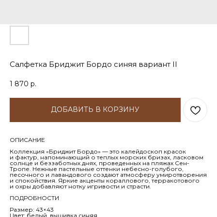
Салфетка Бриджит Бордо синяя вариант II
1 870
р.
ДОБАВИТЬ В КОРЗИНУ
ОПИСАНИЕ
Коллекция «Бриджит Бордо» — это калейдоскоп красок
и фактур, напоминающий о теплых морских бризах, ласковом
солнце и беззаботных днях, проведенных на пляжах Сен-
Тропе. Нежные пастельные оттенки небесно-голубого,
песочного и лавандового создают атмосферу умиротворения
и спокойствия. Яркие акценты кораллового, терракотового
и охры добавляют нотку игривости и страсти.
ПОДРОБНОСТИ
Размер: 43×43
Цвет: белый, вышивка синяя