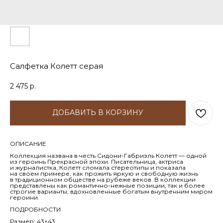
Салфетка Колетт серая
2 475
р.
ДОБАВИТЬ В КОРЗИНУ
ОПИСАНИЕ
Коллекция названа в честь Сидони-Габриэль Колетт — одной
из героинь Прекрасной эпохи. Писательница, актриса
и журналистка, Колетт сломала стереотипы и показала
на своем примере, как прожить яркую и свободную жизнь
в традиционном обществе на рубеже веков. В коллекции
представлены как романтично-нежные позиции, так и более
строгие варианты, вдохновленные богатым внутренним миром
героини.
ПОДРОБНОСТИ
Размер: 43×43