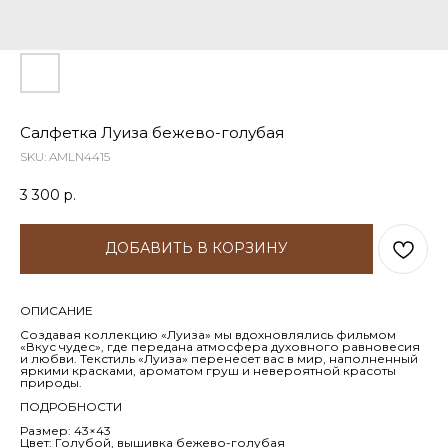
Салфетка Луиза бежево-голубая
SKU:
AMLN4415
3 300
р.
ДОБАВИТЬ В КОРЗИНУ
ОПИСАНИЕ
Создавая коллекцию «Луиза» мы вдохновлялись фильмом
«Вкус чудес», где передана атмосфера духовного равновесия
и любви. Текстиль «Луиза» перенесет вас в мир, наполненный
яркими красками, ароматом груш и невероятной красоты
природы.
ПОДРОБНОСТИ
Размер: 43×43
Цвет: Голубой, вышивка бежево-голубая