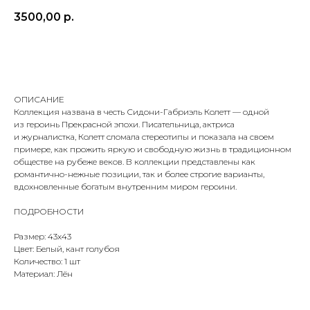
3500,00
р.
ДОБАВИТЬ В КОРЗИНУ
ОПИСАНИЕ
Коллекция названа в честь Сидони-Габриэль Колетт — одной
из героинь Прекрасной эпохи. Писательница, актриса
и журналистка, Колетт сломала стереотипы и показала на своем
примере, как прожить яркую и свободную жизнь в традиционном
обществе на рубеже веков. В коллекции представлены как
романтично-нежные позиции, так и более строгие варианты,
вдохновленные богатым внутренним миром героини.
ПОДРОБНОСТИ
Размер: 43х43
Цвет: Белый, кант голубоя
Количество: 1 шт
Материал: Лён