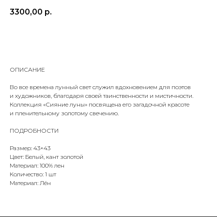
3300,00
р.
ДОБАВИТЬ В КОРЗИНУ
ОПИСАНИЕ
Во все времена лунный свет служил вдохновением для поэтов
и художников, благодаря своей таинственности и мистичности.
Коллекция «Сияние луны» посвящена его загадочной красоте
и пленительному золотому свечению.
ПОДРОБНОСТИ
Размер: 43×43
Цвет: Белый, кант золотой
Материал: 100% лен
Количество: 1 шт
Материал: Лён