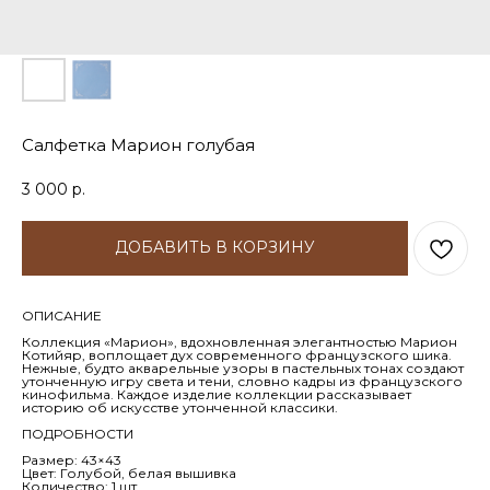
Салфетка Марион голубая
3 000
р.
ДОБАВИТЬ В КОРЗИНУ
ОПИСАНИЕ
Коллекция «Марион», вдохновленная элегантностью Марион
Котийяр, воплощает дух современного французского шика.
Нежные, будто акварельные узоры в пастельных тонах создают
утонченную игру света и тени, словно кадры из французского
кинофильма. Каждое изделие коллекции рассказывает
историю об искусстве утонченной классики.
ПОДРОБНОСТИ
Размер: 43×43
Цвет: Голубой, белая вышивка
Количество: 1 шт