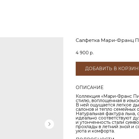
Салфетка Мари-Франц П
4 900
р.
ДОБАВИТЬ В КОРЗИН
ОПИСАНИЕ
Коллекция «Мари-Франс Пи
стилю, воплощенная в изыск
В ней ощущается легкое ды
салонов и тепло семейных 
Натуральная фактура льна, 
идеально соответствуют дух
и утонченность стали симв
прохлады в летний зной и с
уюта и комфорта.