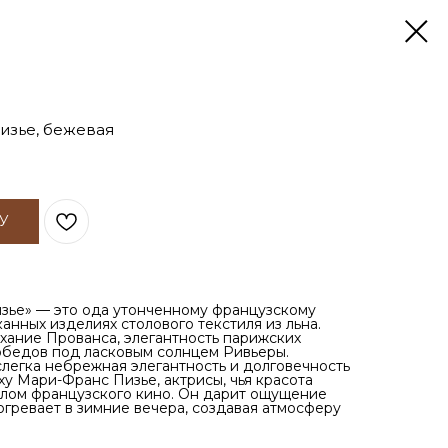
изье, бежевая
У
зье» — это ода утонченному французскому
анных изделиях столового текстиля из льна.
хание Прованса, элегантность парижских
обедов под ласковым солнцем Ривьеры.
слегка небрежная элегантность и долговечность
у Мари-Франс Пизье, актрисы, чья красота
олом французского кино. Он дарит ощущение
огревает в зимние вечера, создавая атмосферу