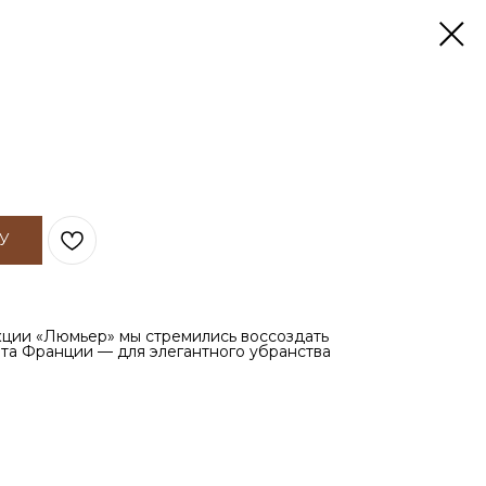
У
кции «Люмьер» мы стремились воссоздать
ета Франции — для элегантного убранства