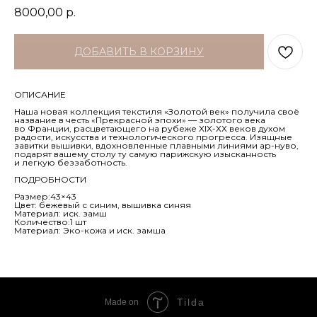
8000,00
р.
ДОБАВИТЬ В КОРЗИНУ
ОПИСАНИЕ
Наша новая коллекция текстиля «Золотой век» получила своё
название в честь «Прекрасной эпохи» — золотого века
во Франции, расцветающего на рубеже XIX-ХХ веков духом
радости, искусства и технологического прогресса. Изящные
завитки вышивки, вдохновленные плавными линиями ар-нуво,
подарят вашему столу ту самую парижскую изысканность
и легкую беззаботность.
ПОДРОБНОСТИ
Размер:43×43
Цвет: бежевый с синим, вышивка синяя
Материал: иск. замш
Количество:1 шт
Материал: Эко-кожа и иск. замша
Tilda
Made on