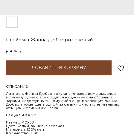
Плейсмат Жанна Дюбарри зеленый
6 875
р.
ДОБАВИТЬ В КОРЗИНУ
ОПИСАНИЕ
Личность Жанны Дюбари окутана множеством домыслов
и легенд, однако все сходятся в одном — она обладала
чарами, недоступными кому либо еще. Коллекция Жанна
Дюбари посвящена одной из самых ярких и пленительных
женщин Франции XVIII века.
ПОДРОБНОСТИ
Размер: 40Х50
Цвет: Белый, вышивка зеленая
Материал: 100% лен
Количество: 1 шт