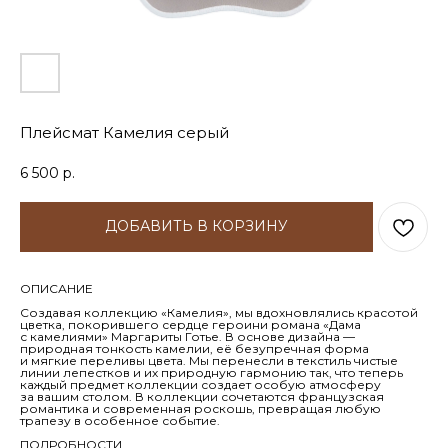
Плейсмат Камелия серый
6 500
р.
ДОБАВИТЬ В КОРЗИНУ
ОПИСАНИЕ
Создавая коллекцию «Камелия», мы вдохновлялись красотой
цветка, покорившего сердце героини романа «Дама
с камелиями» Маргариты Готье. В основе дизайна —
природная тонкость камелии, её безупречная форма
и мягкие переливы цвета. Мы перенесли в текстиль чистые
линии лепестков и их природную гармонию так, что теперь
каждый предмет коллекции создает особую атмосферу
за вашим столом. В коллекции сочетаются французская
романтика и современная роскошь, превращая любую
трапезу в особенное событие.
ПОДРОБНОСТИ