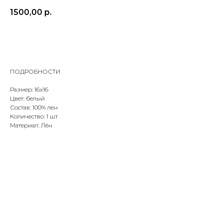
1500,00
р.
ДОБАВИТЬ В КОРЗИНУ
ПОДРОБНОСТИ
Размер: 16х16
Цвет: белый
Состав: 100% лен
Количество: 1 шт
Материал: Лён