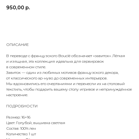
950,00
р.
ДОБАВИТЬ В КОРЗИНУ
ОПИСАНИЕ
В переводе с французского Bouclé обозначает «завиток». Лёгкая
и изящная, эта коллекция идеальна для сервировок
в современном стиле.
Завиток — один из любимых мотивов французского декора,
от классического ар-нуво до современных интерьеров.
Мы вдохновились его очертаниями и перенесли их на столовый
текстиль, чтобы подарить вашему столу игривое и непринуждённое
настроение.
ПОДРОБНОСТИ
Размер: 16×16
Цвет: Голубой, вышивка светлая
Состав: 100% лен
Количество: 1 шт