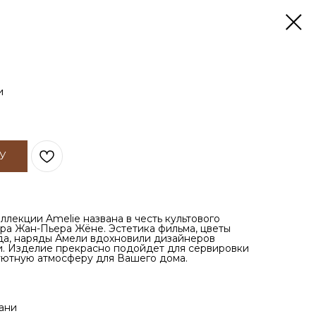
и
У
лекции Amelie названа в честь культового
ра Жан-Пьера Жёне. Эстетика фильма, цветы
да, наряды Амели вдохновили дизайнеров
и. Изделие прекрасно подойдет для сервировки
уютную атмосферу для Вашего дома.
ани