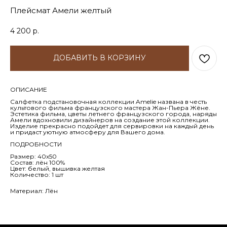
Плейсмат Амели желтый
4 200
р.
ДОБАВИТЬ В КОРЗИНУ
ОПИСАНИЕ
Салфетка подстановочная коллекции Amelie названа в честь
культового фильма французского мастера Жан-Пьера Жёне.
Эстетика фильма, цветы летнего французского города, наряды
Амели вдохновили дизайнеров на создание этой коллекции.
Изделие прекрасно подойдет для сервировки на каждый день
и придаст уютную атмосферу для Вашего дома.
ПОДРОБНОСТИ
Размер: 40х50
Состав: лён 100%
Цвет: белый, вышивка желтая
Количество: 1 шт
Материал: Лён