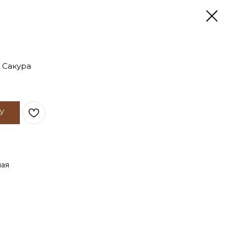
 Сакура
У
ная